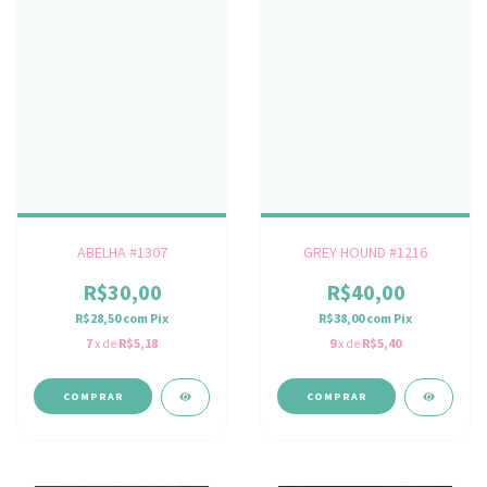
ABELHA #1307
GREY HOUND #1216
R$30,00
R$40,00
R$28,50
com
Pix
R$38,00
com
Pix
7
x de
R$5,18
9
x de
R$5,40