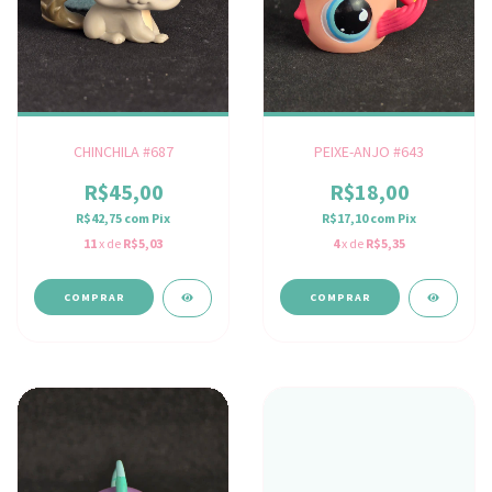
CHINCHILA #687
PEIXE-ANJO #643
R$45,00
R$18,00
R$42,75
com
Pix
R$17,10
com
Pix
11
x de
R$5,03
4
x de
R$5,35