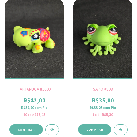
TARTARUGA #1009
SAPO #898
R$42,00
R$35,00
R$39,90
com
Pix
R$33,25
com
Pix
10
x de
R$5,13
8
x de
R$5,30