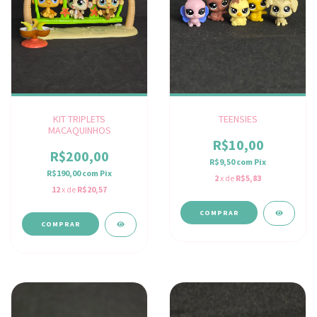
KIT TRIPLETS
TEENSIES
MACAQUINHOS
R$10,00
R$200,00
R$9,50
com
Pix
R$190,00
com
Pix
2
x de
R$5,83
12
x de
R$20,57
COMPRAR