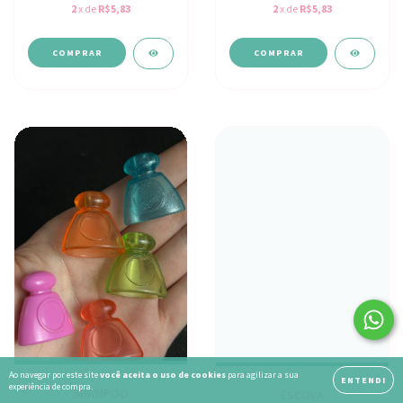
2
x de
R$5,83
2
x de
R$5,83
Ao navegar por este site
você aceita o uso de cookies
para agilizar a sua
ENTENDI
experiência de compra.
SHAMPOO
ESCOVA