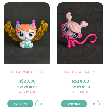
FADA #2730 (FUNCIONA)
MACACO ROSA #3677
R$20,00
R$10,00
R$19,00
com
Pix
R$9,50
com
Pix
4
x de
R$5,94
2
x de
R$5,83