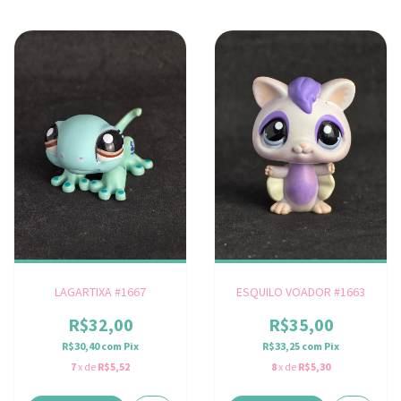
LAGARTIXA #1667
ESQUILO VOADOR #1663
R$32,00
R$35,00
R$30,40
com
Pix
R$33,25
com
Pix
7
x de
R$5,52
8
x de
R$5,30