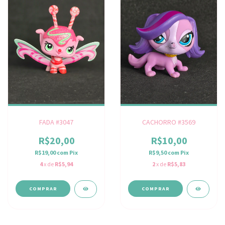
FADA #3047
CACHORRO #3569
R$20,00
R$10,00
R$19,00
com
Pix
R$9,50
com
Pix
4
x de
R$5,94
2
x de
R$5,83