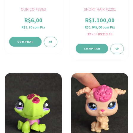
OURIÇO #3363
SHORT HAIR #2291
R$6,00
R$1.100,00
R$5,70
com
Pix
R$1.045,00
com
Pix
12
x de
R$113,15