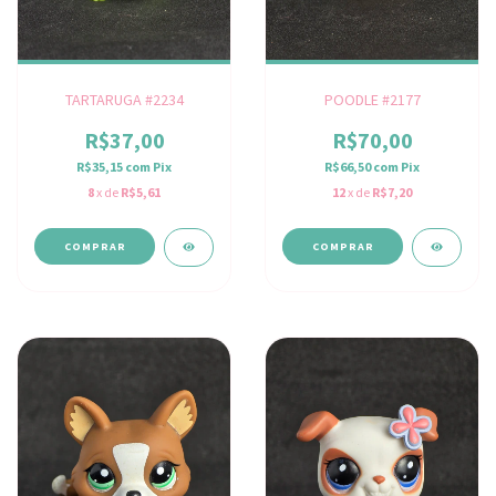
TARTARUGA #2234
POODLE #2177
R$37,00
R$70,00
R$35,15
com
Pix
R$66,50
com
Pix
8
x de
R$5,61
12
x de
R$7,20