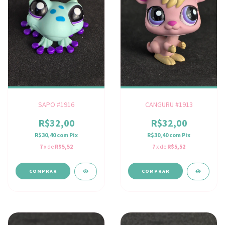
SAPO #1916
CANGURU #1913
R$32,00
R$32,00
R$30,40
com
Pix
R$30,40
com
Pix
7
x de
R$5,52
7
x de
R$5,52