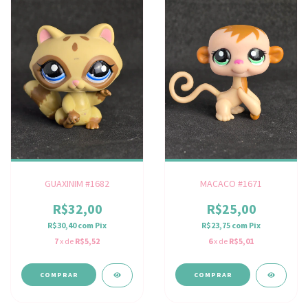
GUAXINIM #1682
MACACO #1671
R$32,00
R$25,00
R$30,40
com
Pix
R$23,75
com
Pix
7
x de
R$5,52
6
x de
R$5,01