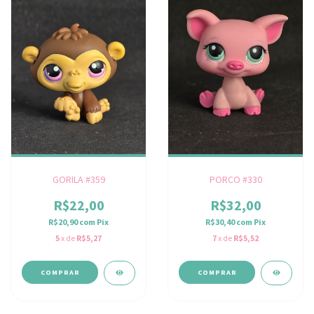
GORILA #359
PORCO #330
R$22,00
R$32,00
R$20,90
com
Pix
R$30,40
com
Pix
5
x de
R$5,27
7
x de
R$5,52