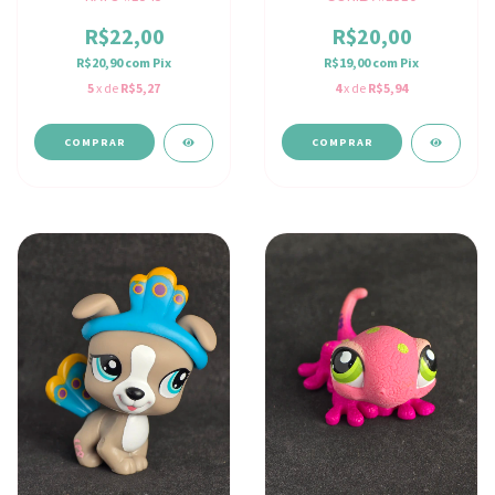
R$22,00
R$20,00
R$20,90
com
Pix
R$19,00
com
Pix
5
x de
R$5,27
4
x de
R$5,94