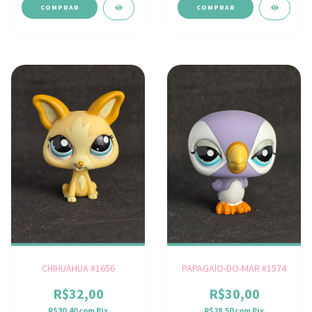
CHIHUAHUA #1656
PAPAGAIO-DO-MAR #1574
R$32,00
R$30,00
R$30,40
com
Pix
R$28,50
com
Pix