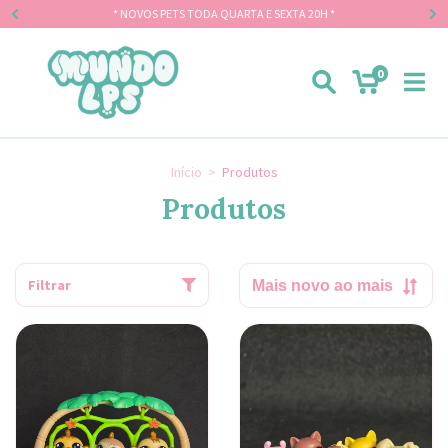
* NOVOS PETS TODA QUARTA E SEXTA 20H *
0
Início
>
Produtos
Produtos
Filtrar