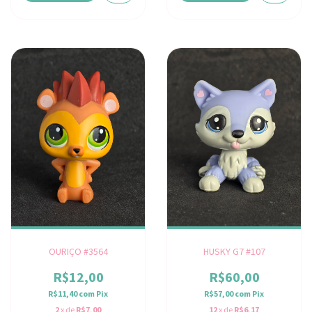
OURIÇO #3564
HUSKY G7 #107
R$12,00
R$60,00
R$11,40
com
Pix
R$57,00
com
Pix
2
x de
R$7,00
12
x de
R$6,17