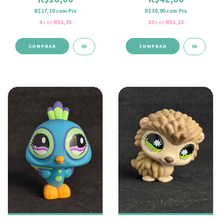
R$17,10
com
Pix
R$39,90
com
Pix
4
x de
R$5,35
10
x de
R$5,13