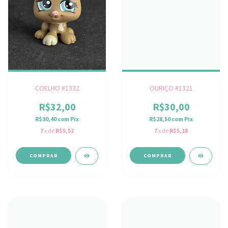
COELHO #1332
OURIÇO #1321
R$32,00
R$30,00
R$30,40
com
Pix
R$28,50
com
Pix
7
x de
R$5,52
7
x de
R$5,18