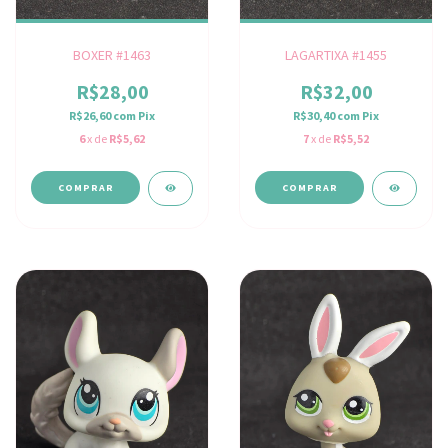
BOXER #1463
LAGARTIXA #1455
R$28,00
R$32,00
R$26,60
com
Pix
R$30,40
com
Pix
6
x de
R$5,62
7
x de
R$5,52