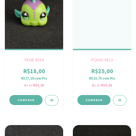
PEIXE #514
POLVO #513
R$18,00
R$25,00
R$17,10
com
Pix
R$23,75
com
Pix
4
x de
R$5,35
6
x de
R$5,01