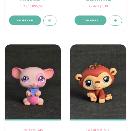
7
x de
R$5,52
7
x de
R$5,18
RATO #1545
GORILA #1510