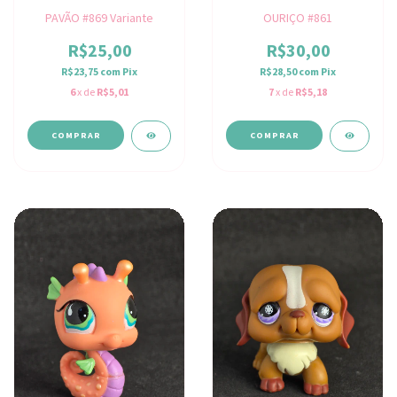
PAVÃO #869 Variante
OURIÇO #861
R$25,00
R$30,00
R$23,75
com
Pix
R$28,50
com
Pix
6
x de
R$5,01
7
x de
R$5,18