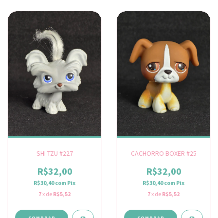
SHI TZU #227
CACHORRO BOXER #25
R$32,00
R$32,00
R$30,40
com
Pix
R$30,40
com
Pix
7
x de
R$5,52
7
x de
R$5,52