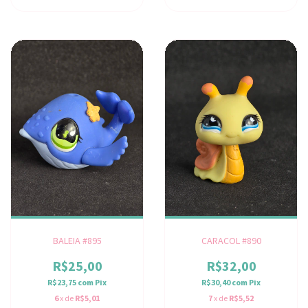
BALEIA #895
CARACOL #890
R$25,00
R$32,00
R$23,75
com
Pix
R$30,40
com
Pix
6
x de
R$5,01
7
x de
R$5,52