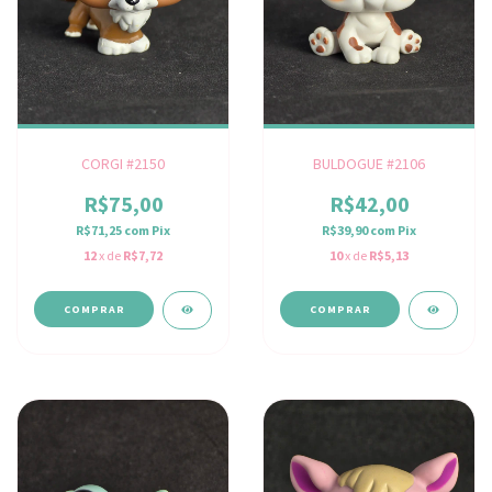
CORGI #2150
BULDOGUE #2106
R$75,00
R$42,00
R$71,25
com
Pix
R$39,90
com
Pix
12
x de
R$7,72
10
x de
R$5,13