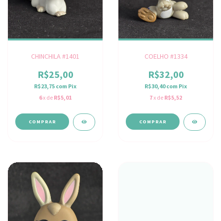
CHINCHILA #1401
COELHO #1334
R$25,00
R$32,00
R$23,75
com
Pix
R$30,40
com
Pix
6
x de
R$5,01
7
x de
R$5,52