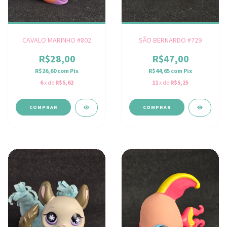
CAVALO MARINHO #802
SÃO BERNARDO #729
R$28,00
R$47,00
R$26,60
com
Pix
R$44,65
com
Pix
6
x de
R$5,62
11
x de
R$5,25