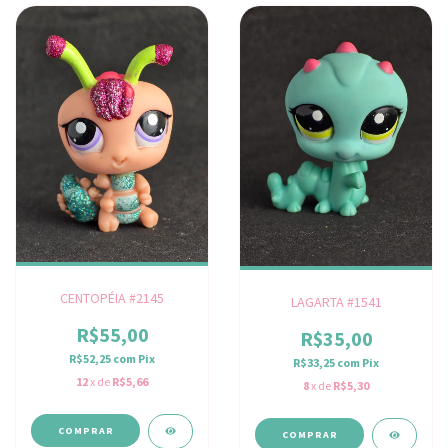
CENTOPÉIA #2145
LAGARTA #1541
R$55,00
R$35,00
R$52,25
com
Pix
R$33,25
com
Pix
12
x de
R$5,66
8
x de
R$5,30