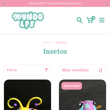
* NOVOS PETS TODA QUARTA E SEXTA 20H *
0
Início
>
Insetos
Insetos
Filtrar
ESGOTADO