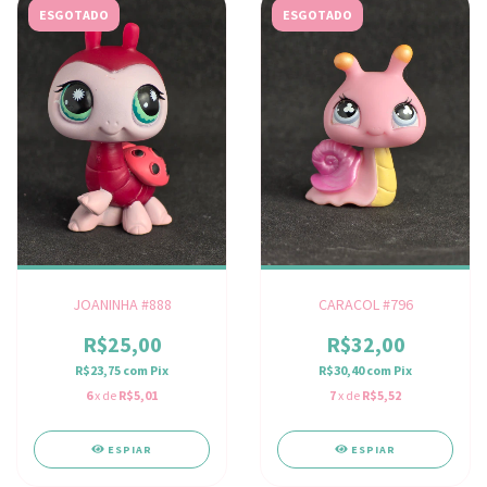
ESGOTADO
ESGOTADO
JOANINHA #888
CARACOL #796
R$25,00
R$32,00
R$23,75
com
Pix
R$30,40
com
Pix
6
x de
R$5,01
7
x de
R$5,52
ESPIAR
ESPIAR