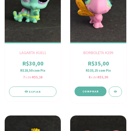
LAGARTA #1811
BORBOLETA #299
R$30,00
R$35,00
R$28,50
com
Pix
R$33,25
com
Pix
7
x de
R$5,18
8
x de
R$5,30
ESPIAR