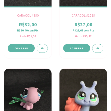
CARACOL #890
CARACOL #1529
R$32,00
R$27,00
R$30,40
com
Pix
R$25,65
com
Pix
7
x de
R$5,52
6
x de
R$5,42