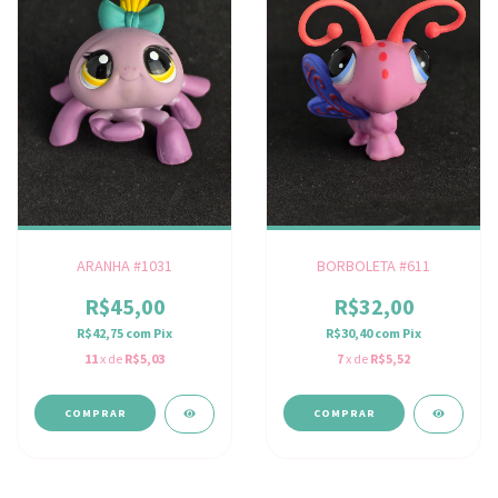
ARANHA #1031
BORBOLETA #611
R$45,00
R$32,00
R$42,75
com
Pix
R$30,40
com
Pix
11
x de
R$5,03
7
x de
R$5,52