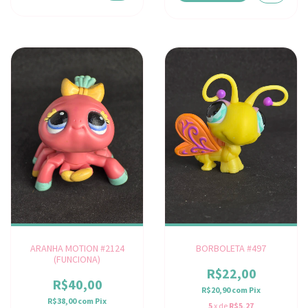
ARANHA MOTION #2124
BORBOLETA #497
(FUNCIONA)
R$22,00
R$40,00
R$20,90
com
Pix
R$38,00
com
Pix
5
x de
R$5,27