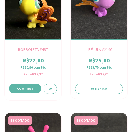
BORBOLETA #497
LIBÉLULA #2146
R$22,00
R$25,00
R$20,90
com
Pix
R$23,75
com
Pix
5
x de
R$5,27
6
x de
R$5,01
ESPIAR
ESGOTADO
ESGOTADO