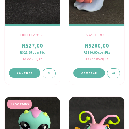
LIBÉLULA #956
CARACOL #2006
R$27,00
R$200,00
R$25,65
com
Pix
R$190,00
com
Pix
6
x de
R$5,42
12
x de
R$20,57
ESGOTADO