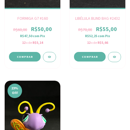
FORMIGA G7 #160
LIBÉLULA BLIND BAG #2432
R$50,00
R$55,00
R$60,00
R$70,00
R$47,50
com
Pix
R$52,25
com
Pix
12
x de
R$5,14
12
x de
R$5,66
23
%
OFF