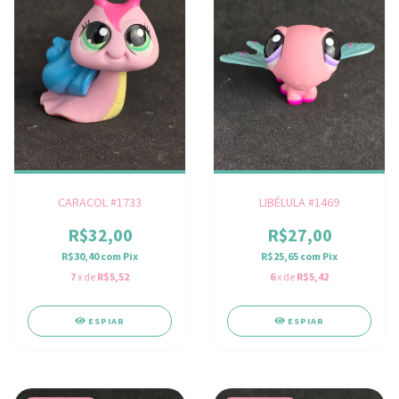
CARACOL #1733
LIBÉLULA #1469
R$32,00
R$27,00
R$30,40
com
Pix
R$25,65
com
Pix
7
x de
R$5,52
6
x de
R$5,42
ESPIAR
ESPIAR