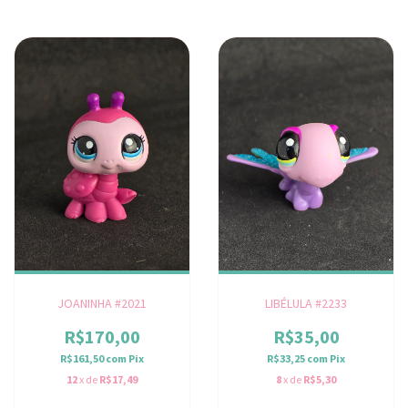
JOANINHA #2021
LIBÉLULA #2233
R$170,00
R$35,00
R$161,50
com
Pix
R$33,25
com
Pix
12
x de
R$17,49
8
x de
R$5,30