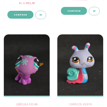
9
x de
R$5,40
LIBÉLULA #2146
CARACOL #1674