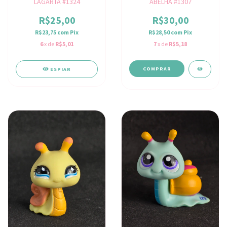
LAGARTA #1324
ABELHA #1307
R$25,00
R$30,00
R$23,75
com
Pix
R$28,50
com
Pix
6
x de
R$5,01
7
x de
R$5,18
ESPIAR