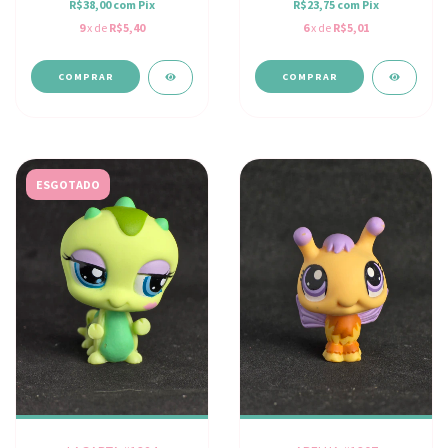
R$38,00
com
Pix
R$23,75
com
Pix
9
x de
R$5,40
6
x de
R$5,01
ESGOTADO