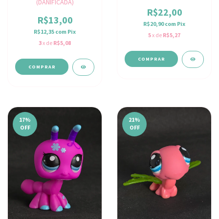
(DANIFICADA)
R$22,00
R$13,00
R$20,90
com
Pix
R$12,35
com
Pix
5
x de
R$5,27
3
x de
R$5,08
17
%
21
%
OFF
OFF