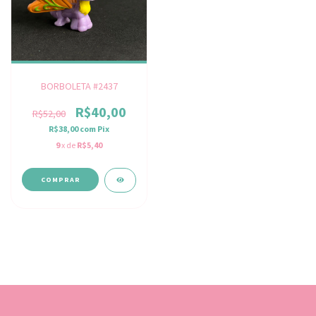
BORBOLETA #2437
R$40,00
R$52,00
R$38,00
com
Pix
9
x de
R$5,40