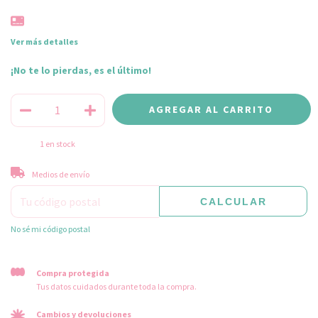
Ver más detalles
¡No te lo pierdas, es el último!
1
en stock
CAMBIAR CP
Entregas para el CP:
Medios de envío
CALCULAR
No sé mi código postal
Compra protegida
Tus datos cuidados durante toda la compra.
Cambios y devoluciones