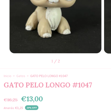
1
/
2
Inicio
>
Gatos
>
GATO PELO LONGO #1047
GATO PELO LONGO #1047
€13,00
€16,25
€3,25
Ahorrás:
20
% OFF