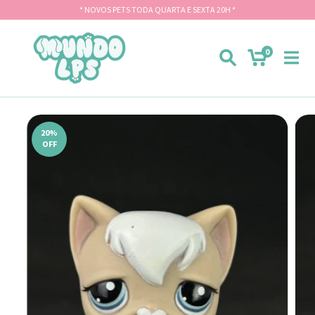
* NOVOS PETS TODA QUARTA E SEXTA 20H *
0
20
%
OFF