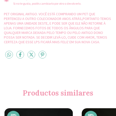
Si no te gusta, podés cambiarlo por otro o devolverlo.
PET ORIGINAL ANTIGO. VOCÊ ESTÁ COMPRANDO UM PET QUE
PERTENCEU A OUTRO COLECIONADOR ANOS ATRÁS,PORTANTO TEMOS
APENAS UMA UNIDADE DESTE, E PODE SER QUE ELE NÃO RETORNE À
LOJA. FORNECEMOS FOTOS DE TODOS OS ÂNGULOS PARA QUE
QUALQUER MARCA DEIXADA PELO TEMPO OU PELO ANTIGO DONO
POSSA SER NOTADA. SE DECIDIR LEVÁ-LO, CUIDE COM AMOR, TEMOS
CERTEZA QUE ESSE LPS FICARÁ MAIS FELIZ EM SUA NOVA CASA.
Productos similares
20
%
44
%